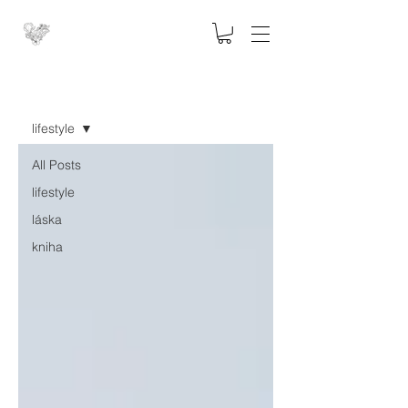
Blog
lifestyle
All Posts
lifestyle
láska
kniha