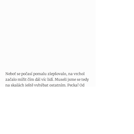
Neboť se počasí pomalu zlepšovalo, na vrchol 
začalo mířit čím dál víc lidí. Museli jsme se tedy 
na skalách ještě vyhýbat ostatním. Pecka! Od 
chaty dolů pak vedlo nekonečné suťovisko, které 
zpříjemňoval jen pohled na rozkošné kamzíky. 
Celých pět hodin jsme šli v křeči, zaťatí, občas 
nám podjela noha na rozdrolených kamenech. 
Jednou se na nás ze skály i kameny sypaly. 
Cesty dolů nebyly příliš zajištěné, sem tam pár 
kolíčků na chycení, to bylo vše. A to přitom bylo 