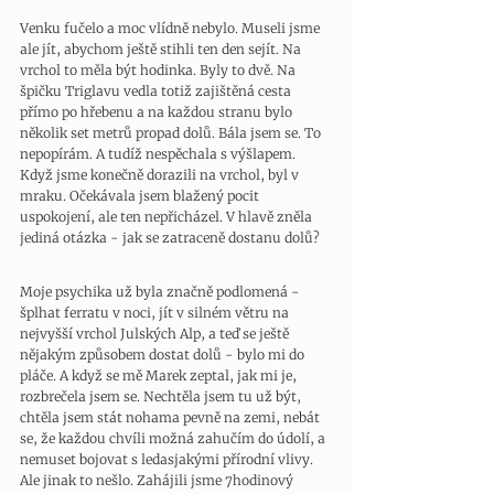
Venku fučelo a moc vlídně nebylo. Museli jsme 
ale jít, abychom ještě stihli ten den sejít. Na 
vrchol to měla být hodinka. Byly to dvě. Na 
špičku Triglavu vedla totiž zajištěná cesta 
přímo po hřebenu a na každou stranu bylo 
několik set metrů propad dolů. Bála jsem se. To 
nepopírám. A tudíž nespěchala s výšlapem. 
Když jsme konečně dorazili na vrchol, byl v 
mraku. Očekávala jsem blažený pocit 
uspokojení, ale ten nepřicházel. V hlavě zněla 
jediná otázka - jak se zatraceně dostanu dolů? 
Moje psychika už byla značně podlomená - 
šplhat ferratu v noci, jít v silném větru na 
nejvyšší vrchol Julských Alp, a teď se ještě 
nějakým způsobem dostat dolů - bylo mi do 
pláče. A když se mě Marek zeptal, jak mi je, 
rozbrečela jsem se. Nechtěla jsem tu už být, 
chtěla jsem stát nohama pevně na zemi, nebát 
se, že každou chvíli možná zahučím do údolí, a 
nemuset bojovat s ledasjakými přírodní vlivy. 
Ale jinak to nešlo. Zahájili jsme 7hodinový 