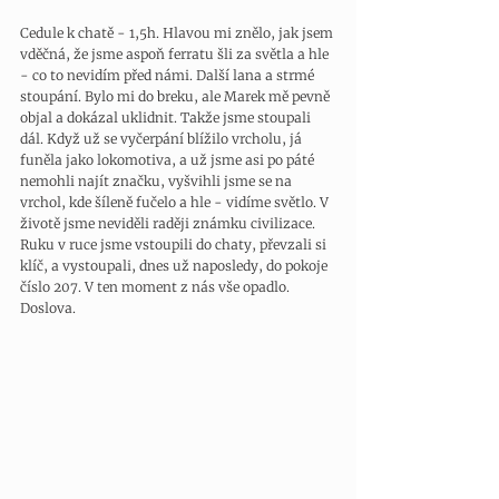
Cedule k chatě - 1,5h. Hlavou mi znělo, jak jsem 
vděčná, že jsme aspoň ferratu šli za světla a hle 
- co to nevidím před námi. Další lana a strmé 
stoupání. Bylo mi do breku, ale Marek mě pevně 
objal a dokázal uklidnit. Takže jsme stoupali 
dál. Když už se vyčerpání blížilo vrcholu, já 
funěla jako lokomotiva, a už jsme asi po páté 
nemohli najít značku, vyšvihli jsme se na 
vrchol, kde šíleně fučelo a hle - vidíme světlo. V 
životě jsme neviděli raději známku civilizace. 
Ruku v ruce jsme vstoupili do chaty, převzali si 
klíč, a vystoupali, dnes už naposledy, do pokoje 
číslo 207. V ten moment z nás vše opadlo. 
Doslova. 