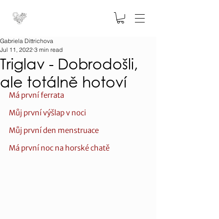
Gabriela Dittrichova
Jul 11, 2022
3 min read
Triglav - Dobrodošli,
ale totálně hotoví
Má první ferrata 
Můj první výšlap v noci
Můj první den menstruace
Má první noc na horské chatě