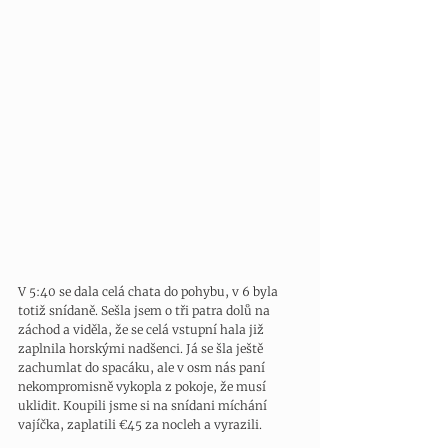
V 5:40 se dala celá chata do pohybu, v 6 byla 
totiž snídaně. Sešla jsem o tři patra dolů na 
záchod a viděla, že se celá vstupní hala již 
zaplnila horskými nadšenci. Já se šla ještě 
zachumlat do spacáku, ale v osm nás paní 
nekompromisně vykopla z pokoje, že musí 
uklidit. Koupili jsme si na snídani míchání 
vajíčka, zaplatili €45 za nocleh a vyrazili. 