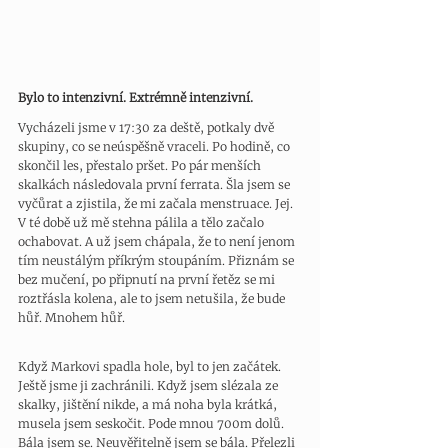
Bylo to intenzivní. Extrémně intenzivní. 
Vycházeli jsme v 17:30 za deště, potkaly dvě 
skupiny, co se neúspěšně vraceli. Po hodině, co 
skončil les, přestalo pršet. Po pár menších 
skalkách následovala první ferrata. Šla jsem se 
vyčůrat a zjistila, že mi začala menstruace. Jej. 
V té době už mě stehna pálila a tělo začalo 
ochabovat. A už jsem chápala, že to není jenom 
tím neustálým příkrým stoupáním. Přiznám se 
bez mučení, po připnutí na první řetěz se mi 
roztřásla kolena, ale to jsem netušila, že bude 
hůř. Mnohem hůř. 
Když Markovi spadla hole, byl to jen začátek. 
Ještě jsme ji zachránili. Když jsem slézala ze 
skalky, jištění nikde, a má noha byla krátká, 
musela jsem seskočit. Pode mnou 700m dolů. 
Bála jsem se. Neuvěřitelně jsem se bála. Přelezli 